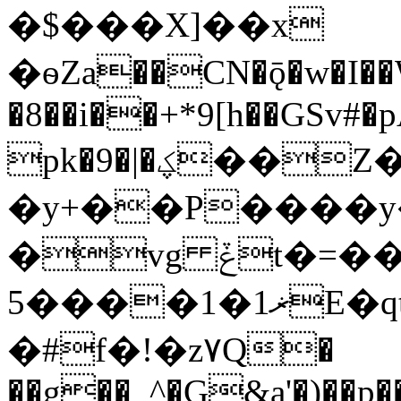
�$���X]��x
�ѳZa��CN�ǭ�w�I��
�8��i��+*9[h��GSv#
pk�9�|�ؼ��Z��
�y+��P����y�
�vg ݞt�=������f
ޜ1�1����5E�qt�Nos{�m;��.�w҅�Ke��p"�t� 3��
�#f�!�z۷Q�
��g��_^�G&a'�)��p��