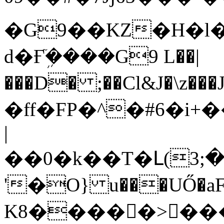
�G9��KZ�H�l�
d�Ғܹٙ����G9 L��|
���D� ;��Cl&J�\z
�ff�FP�^�#6�i
+��
|
��0�k��T�Լ(3;��
'�O} u���UŐ�aFW
K8�����>���