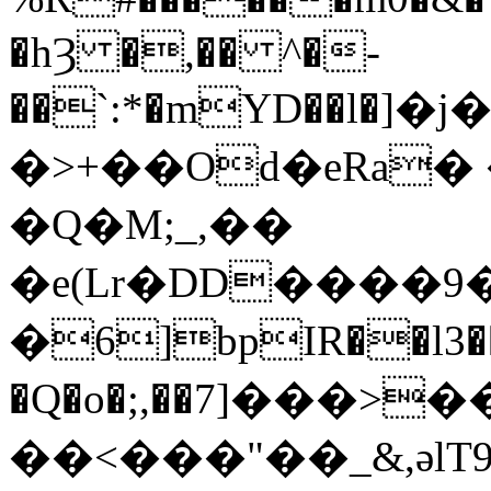
�hȜ �,�� ^�-
��`:*�mYD��l�
�>+��Od�eRa�
�Q�M;_,��
�e(Lr�DD����9
�6]bpIR��l3�
�Q�o�;,��7]���>
��<���"��_&,әl