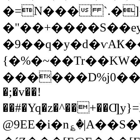
�=N��� `.�]
�"��+����S��e
�9��q�y�d�ѵAҞ��
{�%�~��Tr��KW�
������D%ј0�����̹��psS
�;�v��!
��#�Yq�z�^��+��Ƣy}
@9EE�i�n؏�|A��S�