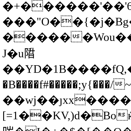
�+������'��'6
���"O��{�j�Bg��N��
������Wou��
J�u陹
��YD�1B����fQ,�~�F�֓
�B����f#�����;y{���/
��wj��ȷxx���
[=1��KV,)d�Boќ(