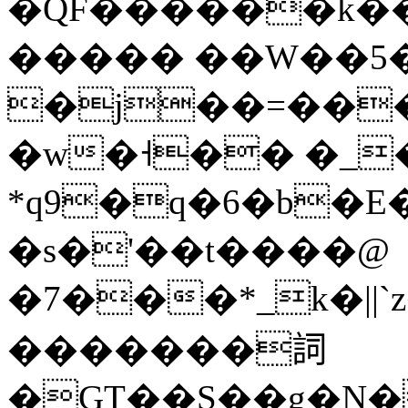
�QF������k��w
����� ��W��5�
�j��=��
�w�˧�� �_
*q9�q�6�b�
�s�'��t����@
�7���*_k�|
�������詞
�GT��S��g�N