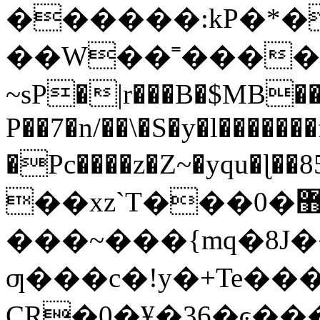
������:kP�*�
��W��˭����ك�� �|&���[?
~sP�|r���B�$MB
P��7�n/��\�S�y�l�������f
�Pc����z�Z~�yqu�
��xz`T���0�޻?~}`��T������
���~���{mq�8J�
ƣ���c�!y�+Te��
CR�0�¥�36�ͼ�