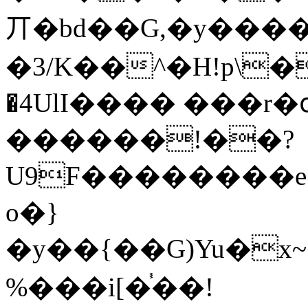
丌�bd��G,�y���
�3/K��^�H!p\
�4UlI���� ���r�
������!��?
U9F��������e
o�}
�y��{��G)Yu�x~��V���I˾Xa�ϑ��
%���i[�֓��!