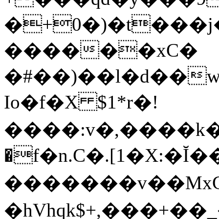
�+0�)�t���
������xC�
�#��)��l�d��
Io�f�X $1*r�!
����:v�,����k�
�f�n.C�.[1�X:�
�������v��Mx
�hVhqk$+,���+�