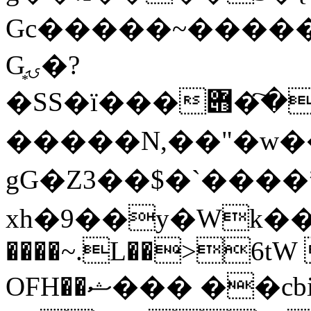
Gc�����~�������S�6x
G͙ۍ�?
�SS�ї���ا�҇�݋R:WYY�:QJ\�42����
�����N,��"�w���
gG�Z3��$�`���
xh�9��y�Wk��
����~.L��>6tW
OFH��ޝ��� ��cbic�;�;[����$���H?