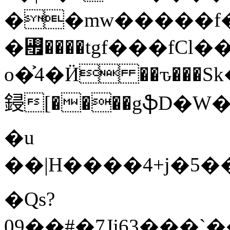
��mw�����f�(\��en���k#�
�꠯����tgf���fCl�
o�͐4�Ӥ ��ԏ���
鋟[����gֆD�W�.E
�u
��|H����4+j�5��
�Qs?
09��#�7Jj63���