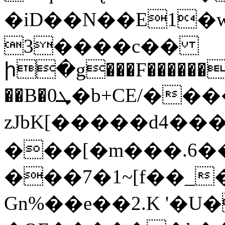
�iD��N��E1�
3����c��
ի�g���F������b
��B�0ܜ�b+CE/���������ZlÐ %Q�Cm
zJbK[�����d4��
���[�m���.6��
���7�1~[f��_
Gn%��e��2.K '�U�