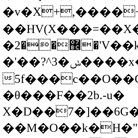
�v�X+,����
��HV(X���=��X
�޼��2�'V��k���HV(X+��)�KK/
�'��?^3�ݭ����x�<[�P�
5f���c��O��
�θ���F��2b.-u�
X�D��7�]��6G�B
��M�O��k�H�