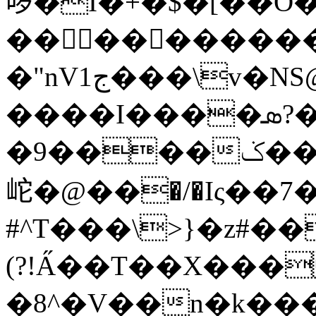
哕�I�+�$�[��O�
���������
�"nVج1���\v�NS@%/&:��%U ^Ox�5o�1�E�Eh�����k��@�]|
����I����ܣ?�KG|
�9����ݢ��f����oX:��Ty5�5�CX�c#�y�`�U�J����K����W�v`����y�Qmn�<���P�T[���0�I��8�6,���a�%�~�����9N+��ܜ��+���P_6��
岮�@��؜�/�Iς��7�.Wo,tI��#�4�?
#^T���\>}�z#��
(?!A̋��T��X���
�8^�V��n�k��