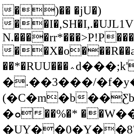
�)��
�jU�)
��I�,SH�I,.�UJL1V
N.����rr*���>P!P���
��X�o���R��aO
��*�RUU���؞d���;k'���8�CǗ+p��T-
�.��3���/�f�y���I�
(�C�m�b��Ƹb
�ܘ��%�* ��W�� ��R%� [1A
�UY��0�Y��8