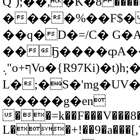
Q`);��,�K�ۅ�8�{1#����� 8�Ю
����%��F$�
��q�D�=/C� G�Α
��Ҕ����ȹA���
܉"o+ףVo�{R97Ki)�t)h;�� f(-
L�;�S�'mg�UV�
�����g�еn
��=k��F���V���8�
L��+!��9�a���[,