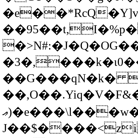
�e��*RcQ�Y]
��95��t,I�%p
�>N#:�J�Q�OG�
�3�,���k�ɩ0�
��G���qN�k�  
��,O��.Yiq�V�F
ޢ)�e���\l���w��^H�䇛
J��$����<z