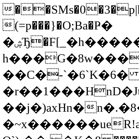
��SMs�0�3�p|h
(=p���}�O;Ba�Ҏ�
�ۺЂ�F[_�h����� h��h�V�qP|a]����3���K�������[Һ���.���ݩ��J4�A���JuE$Np��Z� P��.
h���G�8w���]�
��C�-`�6`K�6
�r��1���HnD�Jt
��j�)axHn�n�.�
�~x������ueR!