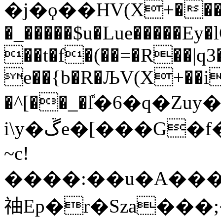
�j�ϙ��HV(X+���� ��
�_�����$u�Lue�����Ey
��t�f�(��=�R��|q
e��{b�R�ЉV(X+��i
�^[��_�ܽl�6�q�Z
i\y�ڱe�[���G�f���M�Ͱ���-Z+��B?
~c!
����:��u�A��
䄂Ep�r�Sza���