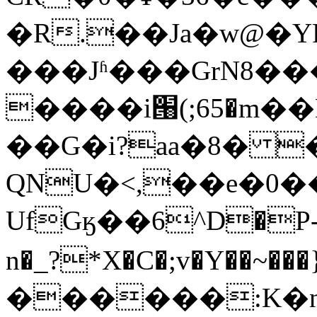
�R.��Ja�w@�
���Jʱ���GrN8���̱T2��
����i՘(;65�m�
��G�i?aa�8� 
QNU�<,��e�0��Ǐ
UfGӄ��6^D�P-�
n�_?*X�C�;v�Y��~���
������:K�n