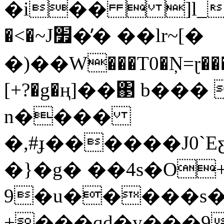
�i��  ]l_�,���Bt�چ��5on['�ES��.݆3
�<�~J׿�̓� ��lr~[�
�)��W���T0�Ņ=ɽ���
[+?�g�ң]��΃ b���
n����
�,#ɟ������J0`EƹR���
�}�g� ��4s�O+g
9�u�����s�
+���qd�y���9