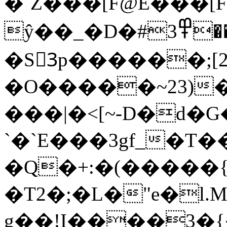
�ˊZ���[F@E���[F�"#U5��%|%C
ŷ��_�
D�#߾3������V]a���
�S3ٔp������;
�O�����~23)�l�ed�P�
���|�<[~-D�d�
`�`E���3gf_�T
�Q�+:�(����
�T2�;�L�"e�l.
g��!I����3�{���g̳