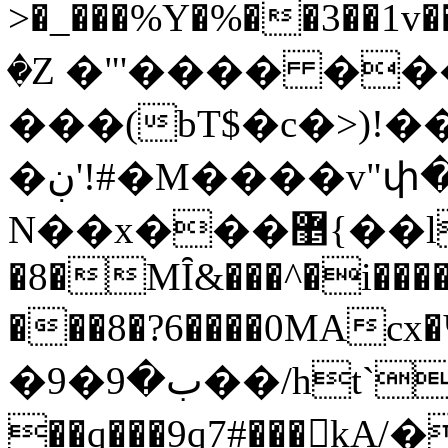
>�_���%Y�%��3��1v��y��ӧ�sZ�߈�s�7sj��
�Z �"'���� ���
���(bT$�c�>)!��
�ڹ'!#�M����v"փ��5�ْ)
N��x���޵{��l��X�oC�,)4^K:�9�P)�U�M�
�8�MȊ&���^�i����
���8�?6����0MAcx
�ب�9�9��/ht`�8tqA�o.2^�D���
��q���9ɋ7#���kA/