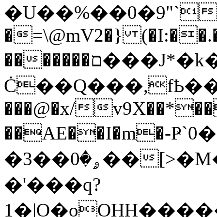
�U��%��0�9"`
�=\@mV2�} (�I:��.�)
�������ם���J*�k��6"FC:��e
Ċ��Q���,fҌ��F
���@�x/v9X��*�
��AE��I�m�-Ҏ`0
�3��ۄ�0��[>�M�ny6A�����I �4!
�'���q?
1�|O�oOHH���