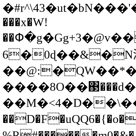
�#r^\43�ut�bN���
���x�W!
��Փ�g�̀Gg+3�@v�
6�0ɖ��&�N
��@:�QW��*�
����8O��΃���d
��Μ�<4�D��\��&�
��D�F�uQQ6�{�o�
%R#������m0�&