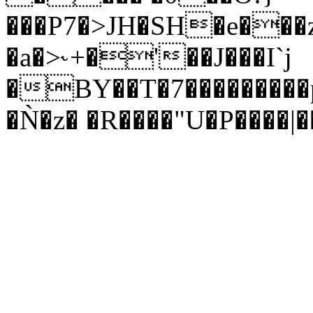
���P7�>JH�SH�e���z
�a�>˞+�'��J���I`j
�BY��T�7���������
�Ǹ�z� �R����"U�P����|