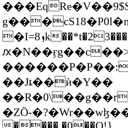
���EqRe�V��9
g���cS18�P0l�n@�:Kmh��B�
�I=8ܙk��*t�23���&��{�>�[_�ң
ԕ�N��ӻg��c��
������P�P��:
��Jȶ��ѝ�Y��
��R�0\��g��r
�ZÖ-�?�Wr��wɮ
���� �0��O!}